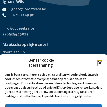
Ignace Wils
ignace@codezebra.be
0475 32 69 90
info@codezebra.be
BE0535640928
Maatschappelijke zetel
Noordlaan 46
9200 Dendermonde
Beheer cookie
toestemming
Kantoor
Om de beste ervaringen te bieden, gebruiken wij technologieën zoals
Au Bureau
cookies om informatie over je apparaat op te slaan en/of te
Kwintijnpoort 106
raadplegen. Door in te stemmen met deze technologieën kunnen wij
gegevens zoals surfgedrag of unieke ID's op deze site verwerken. Als je
9200 Dendermonde
geen toestemming geeft of uw toestemming intrekt, kan dit een
nadelige invloed hebben op bepaalde functies en mogelijkheden.