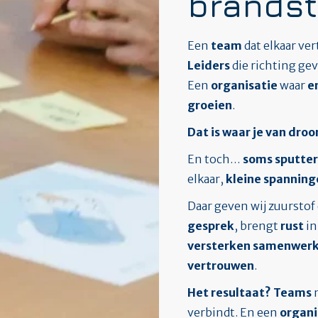
brandst
Een
team
dat elkaar ve
Leiders
die richting g
Een
organisatie
waar
e
groeien
.
Dat is
waar je van dro
En toch…
soms sputte
elkaar,
kleine spanning
Daar geven wij zuursto
gesprek
, brengt
rust
in
versterken samenwer
vertrouwen
.
Het resultaat?
Teams
m
verbindt. En een
organi