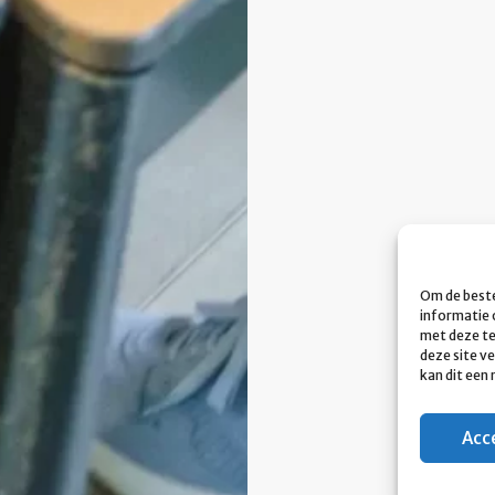
Om de beste
informatie 
met deze te
deze site v
kan dit een
Acc