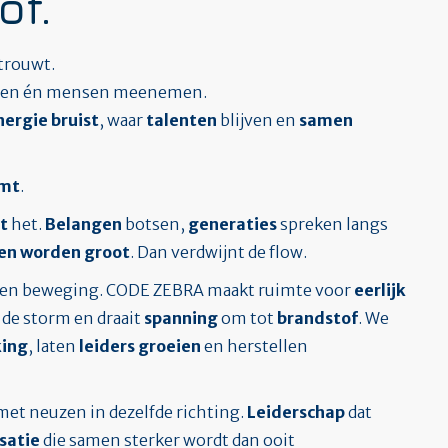
of.
rtrouwt.
even én mensen meenemen.
nergie bruist
, waar
talenten
blijven en
samen
omt
.
rt
het.
Belangen
botsen,
generaties
spreken langs
en worden groot
. Dan verdwijnt de flow.
f en beweging. CODE ZEBRA maakt ruimte voor
eerlijk
 de storm en draait
spanning
om tot
brandstof
. We
king
, laten
leiders groeien
en herstellen
et neuzen in dezelfde richting.
Leiderschap
dat
satie
die samen sterker wordt dan ooit