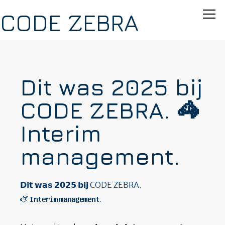
CODE ZEBRA
Dit was 2025 bij
CODE ZEBRA. 🦓
Interim
management.
𝗗𝗶𝘁 𝘄𝗮𝘀 𝟮𝟬𝟮𝟱 𝗯𝗶𝗷 CODE ZEBRA.
🫏 𝗜𝗻𝘁𝗲𝗿𝗶𝗺 𝗺𝗮𝗻𝗮𝗴𝗲𝗺𝗲𝗻𝘁.