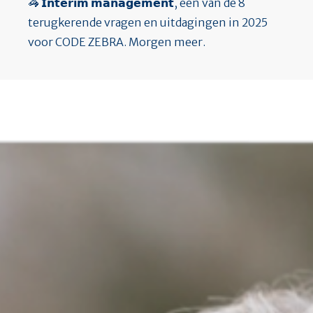
🦓 𝗜𝗻𝘁𝗲𝗿𝗶𝗺 𝗺𝗮𝗻𝗮𝗴𝗲𝗺𝗲𝗻𝘁, één van de 8
terugkerende vragen en uitdagingen in 2025
voor CODE ZEBRA. Morgen meer.