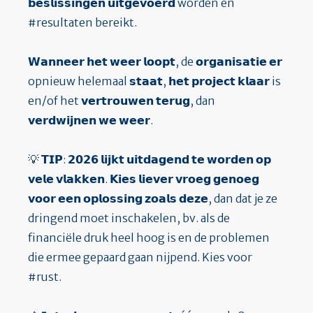
𝗯𝗲𝘀𝗹𝗶𝘀𝘀𝗶𝗻𝗴𝗲𝗻 𝘂𝗶𝘁𝗴𝗲𝘃𝗼𝗲𝗿𝗱 worden en
#resultaten
bereikt.
𝗪𝗮𝗻𝗻𝗲𝗲𝗿 𝗵𝗲𝘁 𝘄𝗲𝗲𝗿 𝗹𝗼𝗼𝗽𝘁, de 𝗼𝗿𝗴𝗮𝗻𝗶𝘀𝗮𝘁𝗶𝗲 𝗲𝗿
opnieuw helemaal 𝘀𝘁𝗮𝗮𝘁, 𝗵𝗲𝘁 𝗽𝗿𝗼𝗷𝗲𝗰𝘁 𝗸𝗹𝗮𝗮𝗿 is
en/of het 𝘃𝗲𝗿𝘁𝗿𝗼𝘂𝘄𝗲𝗻 𝘁𝗲𝗿𝘂𝗴, dan
𝘃𝗲𝗿𝗱𝘄𝗶𝗷𝗻𝗲𝗻 𝘄𝗲 𝘄𝗲𝗲𝗿.
💡 𝗧𝗜𝗣: 𝟮𝟬𝟮𝟲 𝗹𝗶𝗷𝗸𝘁 𝘂𝗶𝘁𝗱𝗮𝗴𝗲𝗻𝗱 𝘁𝗲 𝘄𝗼𝗿𝗱𝗲𝗻 𝗼𝗽
𝘃𝗲𝗹𝗲 𝘃𝗹𝗮𝗸𝗸𝗲𝗻. 𝗞𝗶𝗲𝘀 𝗹𝗶𝗲𝘃𝗲𝗿 𝘃𝗿𝗼𝗲𝗴 𝗴𝗲𝗻𝗼𝗲𝗴
𝘃𝗼𝗼𝗿 𝗲𝗲𝗻 𝗼𝗽𝗹𝗼𝘀𝘀𝗶𝗻𝗴 𝘇𝗼𝗮𝗹𝘀 𝗱𝗲𝘇𝗲, dan dat je ze
dringend moet inschakelen, bv. als de
financiële druk heel hoog is en de problemen
die ermee gepaard gaan nijpend. Kies voor
#rust
.