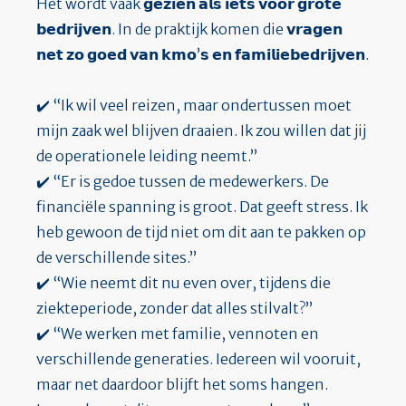
Het wordt vaak 𝗴𝗲𝘇𝗶𝗲𝗻 𝗮𝗹𝘀 𝗶𝗲𝘁𝘀 𝘃𝗼𝗼𝗿 𝗴𝗿𝗼𝘁𝗲
𝗯𝗲𝗱𝗿𝗶𝗷𝘃𝗲𝗻. In de praktijk komen die 𝘃𝗿𝗮𝗴𝗲𝗻
𝗻𝗲𝘁 𝘇𝗼 𝗴𝗼𝗲𝗱 𝘃𝗮𝗻 𝗸𝗺𝗼’𝘀 𝗲𝗻 𝗳𝗮𝗺𝗶𝗹𝗶𝗲𝗯𝗲𝗱𝗿𝗶𝗷𝘃𝗲𝗻.
✔️ “Ik wil veel reizen, maar ondertussen moet
mijn zaak wel blijven draaien. Ik zou willen dat jij
de operationele leiding neemt.”
✔️ “Er is gedoe tussen de medewerkers. De
financiële spanning is groot. Dat geeft stress. Ik
heb gewoon de tijd niet om dit aan te pakken op
de verschillende sites.”
✔️ “Wie neemt dit nu even over, tijdens die
ziekteperiode, zonder dat alles stilvalt?”
✔️ “We werken met familie, vennoten en
verschillende generaties. Iedereen wil vooruit,
maar net daardoor blijft het soms hangen.