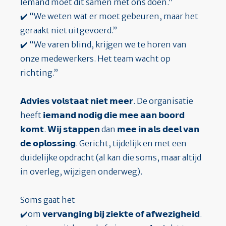
Iemand moet dit samen met ons doen.”
✔️ “We weten wat er moet gebeuren, maar het
geraakt niet uitgevoerd.”
✔️ “We varen blind, krijgen we te horen van
onze medewerkers. Het team wacht op
richting.”
𝗔𝗱𝘃𝗶𝗲𝘀 𝘃𝗼𝗹𝘀𝘁𝗮𝗮𝘁 𝗻𝗶𝗲𝘁 𝗺𝗲𝗲𝗿. De organisatie
heeft 𝗶𝗲𝗺𝗮𝗻𝗱 𝗻𝗼𝗱𝗶𝗴 𝗱𝗶𝗲 𝗺𝗲𝗲 𝗮𝗮𝗻 𝗯𝗼𝗼𝗿𝗱
𝗸𝗼𝗺𝘁. 𝗪𝗶𝗷 𝘀𝘁𝗮𝗽𝗽𝗲𝗻 dan 𝗺𝗲𝗲 𝗶𝗻 𝗮𝗹𝘀 𝗱𝗲𝗲𝗹 𝘃𝗮𝗻
𝗱𝗲 𝗼𝗽𝗹𝗼𝘀𝘀𝗶𝗻𝗴. Gericht, tijdelijk en met een
duidelijke opdracht (al kan die soms, maar altijd
in overleg, wijzigen onderweg).
Soms gaat het
✔️om 𝘃𝗲𝗿𝘃𝗮𝗻𝗴𝗶𝗻𝗴 𝗯𝗶𝗷 𝘇𝗶𝗲𝗸𝘁𝗲 𝗼𝗳 𝗮𝗳𝘄𝗲𝘇𝗶𝗴𝗵𝗲𝗶𝗱.