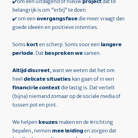
✔️om een uitdagend of nieuw 𝗽𝗿𝗼𝗷𝗲𝗰𝘁 dat te
belangrijk is om “erbij” te doen.
✔️ om een 𝗼𝘃𝗲𝗿𝗴𝗮𝗻𝗴𝘀𝗳𝗮𝘀𝗲 die meer vraagt dan
goede ideeën en positieve intenties.
Soms 𝗸𝗼𝗿𝘁 en scherp. Soms voor een 𝗹𝗮𝗻𝗴𝗲𝗿𝗲
𝗽𝗲𝗿𝗶𝗼𝗱𝗲. Dat 𝗯𝗲𝘀𝗽𝗿𝗲𝗸𝗲𝗻 𝘄𝗲 samen.
𝗔𝗹𝘁𝗶𝗷𝗱 𝗱𝗶𝘀𝗰𝗿𝗲𝗲𝘁, want we weten dat het om
heel 𝗱𝗲𝗹𝗶𝗰𝗮𝘁𝗲 𝘀𝗶𝘁𝘂𝗮𝘁𝗶𝗲𝘀 kan gaan of in een
𝗳𝗶𝗻𝗮𝗻𝗰𝗶ë𝗹𝗲 𝗰𝗼𝗻𝘁𝗲𝘅𝘁 die lastig is. Dat vertelt
(bijna) niemand zomaar op de sociale media of
tussen pot en pint.
We helpen 𝗸𝗲𝘂𝘇𝗲𝘀 maken en de
#richting
bepalen, nemen 𝗺𝗲𝗲 𝗹𝗲𝗶𝗱𝗶𝗻𝗴 en zorgen dat