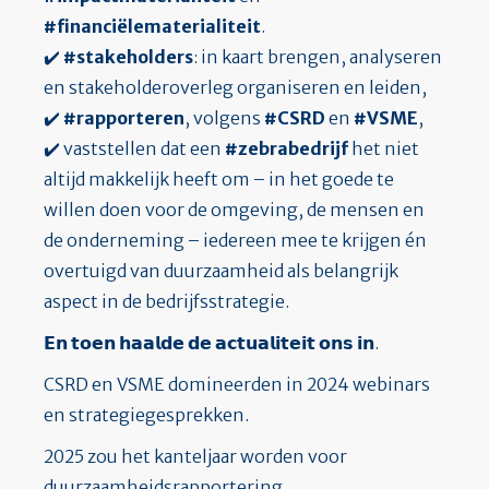
#financiëlematerialiteit
.
✔️
#stakeholders
: in kaart brengen, analyseren
en stakeholderoverleg organiseren en leiden,
✔️
#rapporteren
, volgens
#CSRD
en
#VSME
,
✔️ vaststellen dat een
#zebrabedrijf
het niet
altijd makkelijk heeft om – in het goede te
willen doen voor de omgeving, de mensen en
de onderneming – iedereen mee te krijgen én
overtuigd van duurzaamheid als belangrijk
aspect in de bedrijfsstrategie.
𝗘𝗻 𝘁𝗼𝗲𝗻 𝗵𝗮𝗮𝗹𝗱𝗲 𝗱𝗲 𝗮𝗰𝘁𝘂𝗮𝗹𝗶𝘁𝗲𝗶𝘁 𝗼𝗻𝘀 𝗶𝗻.
CSRD en VSME domineerden in 2024 webinars
en strategiegesprekken.
2025 zou het kanteljaar worden voor
duurzaamheidsrapportering.