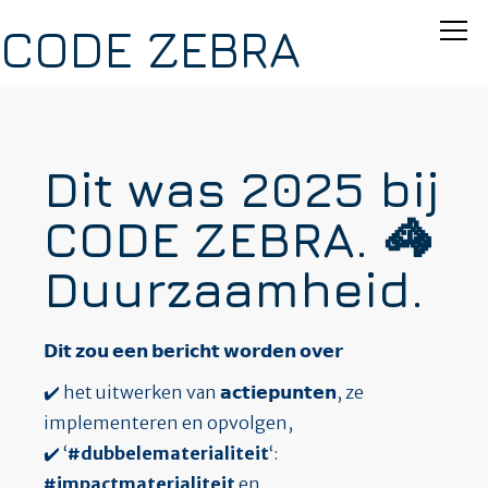
CODE ZEBRA
Dit was 2025 bij
CODE ZEBRA. 🦓
Duurzaamheid.
𝗗𝗶𝘁 𝘇𝗼𝘂 𝗲𝗲𝗻 𝗯𝗲𝗿𝗶𝗰𝗵𝘁 𝘄𝗼𝗿𝗱𝗲𝗻 𝗼𝘃𝗲𝗿
✔️ het uitwerken van 𝗮𝗰𝘁𝗶𝗲𝗽𝘂𝗻𝘁𝗲𝗻, ze
implementeren en opvolgen,
✔️ ‘
#dubbelematerialiteit
‘:
#impactmaterialiteit
en