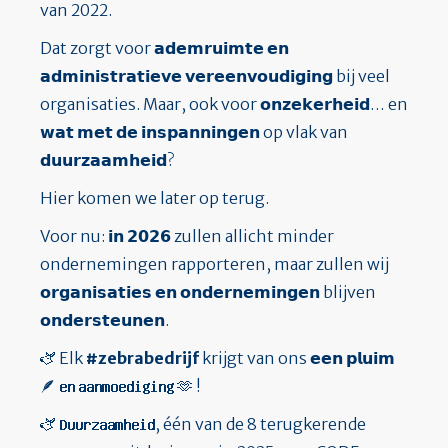
van 2022.
Dat zorgt voor 𝗮𝗱𝗲𝗺𝗿𝘂𝗶𝗺𝘁𝗲 𝗲𝗻
𝗮𝗱𝗺𝗶𝗻𝗶𝘀𝘁𝗿𝗮𝘁𝗶𝗲𝘃𝗲 𝘃𝗲𝗿𝗲𝗲𝗻𝘃𝗼𝘂𝗱𝗶𝗴𝗶𝗻𝗴 bij veel
organisaties. Maar, ook voor 𝗼𝗻𝘇𝗲𝗸𝗲𝗿𝗵𝗲𝗶𝗱… en
𝘄𝗮𝘁 𝗺𝗲𝘁 𝗱𝗲 𝗶𝗻𝘀𝗽𝗮𝗻𝗻𝗶𝗻𝗴𝗲𝗻 op vlak van
𝗱𝘂𝘂𝗿𝘇𝗮𝗮𝗺𝗵𝗲𝗶𝗱?
Hier komen we later op terug.
Voor nu: 𝗶𝗻 𝟮𝟬𝟮𝟲 zullen allicht minder
ondernemingen rapporteren, maar zullen wij
𝗼𝗿𝗴𝗮𝗻𝗶𝘀𝗮𝘁𝗶𝗲𝘀 𝗲𝗻 𝗼𝗻𝗱𝗲𝗿𝗻𝗲𝗺𝗶𝗻𝗴𝗲𝗻 blijven
𝗼𝗻𝗱𝗲𝗿𝘀𝘁𝗲𝘂𝗻𝗲𝗻.
🫏 Elk
#zebrabedrijf
krijgt van ons 𝗲𝗲𝗻 𝗽𝗹𝘂𝗶𝗺
🪶 𝗲𝗻 𝗮𝗮𝗻𝗺𝗼𝗲𝗱𝗶𝗴𝗶𝗻𝗴 🫶 !
🫏 𝗗𝘂𝘂𝗿𝘇𝗮𝗮𝗺𝗵𝗲𝗶𝗱, één van de 8 terugkerende