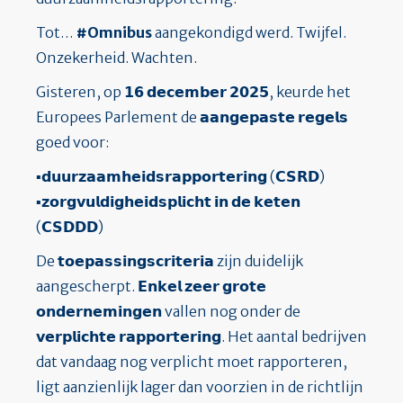
Tot…
#Omnibus
aangekondigd werd. Twijfel.
Onzekerheid. Wachten.
Gisteren, op 𝟭𝟲 𝗱𝗲𝗰𝗲𝗺𝗯𝗲𝗿 𝟮𝟬𝟮𝟱, keurde het
Europees Parlement de 𝗮𝗮𝗻𝗴𝗲𝗽𝗮𝘀𝘁𝗲 𝗿𝗲𝗴𝗲𝗹𝘀
goed voor:
▪️𝗱𝘂𝘂𝗿𝘇𝗮𝗮𝗺𝗵𝗲𝗶𝗱𝘀𝗿𝗮𝗽𝗽𝗼𝗿𝘁𝗲𝗿𝗶𝗻𝗴 (𝗖𝗦𝗥𝗗)
▪️𝘇𝗼𝗿𝗴𝘃𝘂𝗹𝗱𝗶𝗴𝗵𝗲𝗶𝗱𝘀𝗽𝗹𝗶𝗰𝗵𝘁 𝗶𝗻 𝗱𝗲 𝗸𝗲𝘁𝗲𝗻
(𝗖𝗦𝗗𝗗𝗗)
De 𝘁𝗼𝗲𝗽𝗮𝘀𝘀𝗶𝗻𝗴𝘀𝗰𝗿𝗶𝘁𝗲𝗿𝗶𝗮 zijn duidelijk
aangescherpt. 𝗘𝗻𝗸𝗲𝗹 𝘇𝗲𝗲𝗿 𝗴𝗿𝗼𝘁𝗲
𝗼𝗻𝗱𝗲𝗿𝗻𝗲𝗺𝗶𝗻𝗴𝗲𝗻 vallen nog onder de
𝘃𝗲𝗿𝗽𝗹𝗶𝗰𝗵𝘁𝗲 𝗿𝗮𝗽𝗽𝗼𝗿𝘁𝗲𝗿𝗶𝗻𝗴. Het aantal bedrijven
dat vandaag nog verplicht moet rapporteren,
ligt aanzienlijk lager dan voorzien in de richtlijn